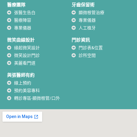
醫療團隊
牙齒保留術
張醫生告白
顯微根管治療
醫療陣容
專業儀器
專業儀器
人工植牙
微笑曲線設計
門診資訊
緣起微笑設計
門診表&位置
微笑設計門診
診所空間
美麗看門道
與張醫師有約
線上預約
預約美容專科
轉診專區-顯微根管/口外