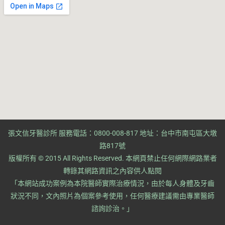
張文信牙醫診所 服務電話：0800-008-817 地址：台中市南屯區大墩
路817號
版權所有 © 2015 All Rights Reserved. ​本網頁禁止任何網際網路業者
轉錄其網路資訊之內容供人點閱
​「本網站成功案例為本院醫師實際治療情況，由於每人身體及牙齒
狀況不同，文內照片為個案參考使用，任何醫療建議需由專業醫師
諮詢診治。」