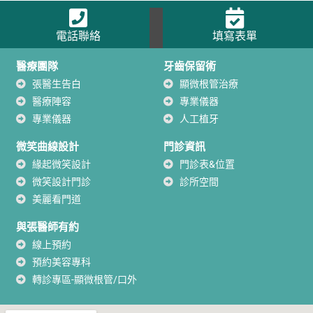
電話聯絡
填寫表單
醫療團隊
牙齒保留術
張醫生告白
顯微根管治療
醫療陣容
專業儀器
專業儀器
人工植牙
微笑曲線設計
門診資訊
緣起微笑設計
門診表&位置
微笑設計門診
診所空間
美麗看門道
與張醫師有約
線上預約
預約美容專科
轉診專區-顯微根管/口外