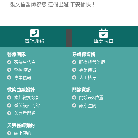
張文信醫師祝您 連假出遊 平安愉快！
電話聯絡
填寫表單
醫療團隊
牙齒保留術
張醫生告白
顯微根管治療
醫療陣容
專業儀器
專業儀器
人工植牙
微笑曲線設計
門診資訊
緣起微笑設計
門診表&位置
微笑設計門診
診所空間
美麗看門道
與張醫師有約
線上預約