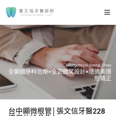
Georgemicro Dental Clinic
全顯微牙科治療×全瓷微笑設計×隱適美隱
形矯正
台中顯微根管│張文信牙醫228