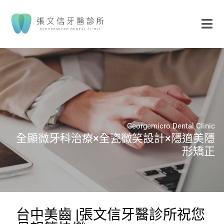
Georgemicro Dental Clinic
全顯微牙科治療×全瓷微笑設計×隱適美隱
形矯正
台中美齒 |張文信牙醫診所祝您