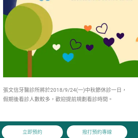
張文信牙醫診所將於2018/9/24(一)中秋節休診一日，
假期後看診人數較多，歡迎提前規劃看診時間。
立即預約
撥打預約專線