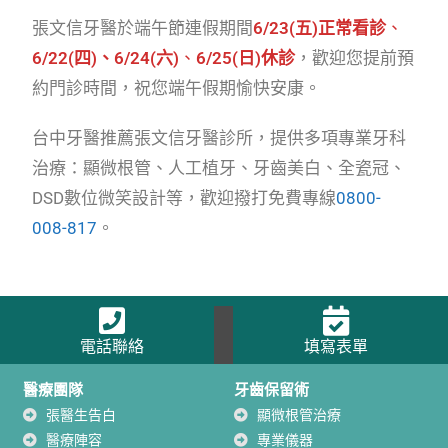
張文信牙醫於端午節連假期間
6/23(五)正常看診
、
6/22(四)、
6/24(六)
、
6/25(日)休診
，歡迎您提前預
約門診時間，祝您端午假期愉快安康。
​台中牙醫推薦張文信牙醫診所，提供多項專業牙科
治療：顯微根管、人工植牙、牙齒美白、全瓷冠、
DSD數位微笑設計等，歡迎撥打免費專線
0800-
008-817
。
電話聯絡
填寫表單
醫療團隊
牙齒保留術
張醫生告白
顯微根管治療
醫療陣容
專業儀器