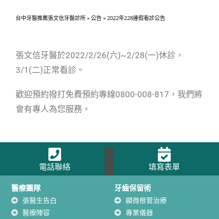
台中牙醫推薦張文信牙醫診所
»
公告
»
2022年228連假看診公告
張文信牙醫於2022/2/26(六)~2/28(一)休診，
3/1(二)正常看診。
歡迎預約撥打免費預約專線0800-008-817，我們將
會有專人為您服務。
電話聯絡
填寫表單
醫療團隊
牙齒保留術
張醫生告白
顯微根管治療
醫療陣容
專業儀器