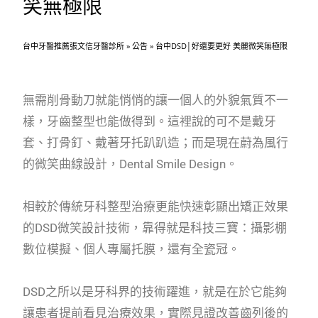
笑無極限
台中牙醫推薦張文信牙醫診所
»
公告
»
台中DSD│好還要更好 美麗微笑無極限
無需削骨動刀就能悄悄的讓一個人的外貌氣質不一
樣，牙齒整型也能做得到。這裡說的可不是戴牙
套、打骨釘、戴著牙托趴趴造；而是現在蔚為風行
的微笑曲線設計，Dental Smile Design。
相較於傳統牙科整型治療更能快速彰顯出矯正效果
的DSD微笑設計技術，靠得就是科技三寶：攝影棚
數位模擬、個人專屬托膜，還有全瓷冠。
DSD之所以是牙科界的技術躍進，就是在於它能夠
讓患者提前看見治療效果，實際見證改善齒列後的