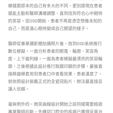
模樣跟原本的自己有多大的不同，更別提現在患者
還能主動和醫師溝通調整，直到找到符合心中期待
的笑容。從DSD開始，患者不再是憑空想像未知的
自己，而是滿心期待變成自己期望的樣子。
醫師從專業攝影棚拍攝照片後，放到DSD系統進行
數位模擬，一面分析患者的眼寬、輪廓、笑容角
度、上下齒列線，一面為患者模擬最漂亮的笑容輪
廓，之後根據此設計進行取膜印膜的步驟，最後直
接將齒模套用到患者口中查看效果，患者滿意了，
就依照設計裝戴正式的全瓷冠貼片，辦法最直接且
讓人信賴。
毫無例外的，微笑曲線設計開始之前同樣需要經過
專業醫師診斷，先確認口腔中的疾病已獲得妥善治