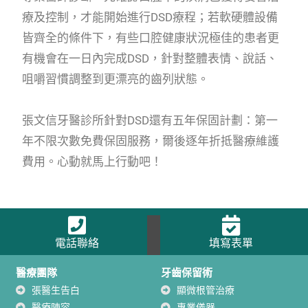
療及控制，才能開始進行DSD療程；若軟硬體設備
皆齊全的條件下，有些口腔健康狀況極佳的患者更
有機會在一日內完成DSD，針對整體表情、說話、
咀嚼習慣調整到更漂亮的齒列狀態。
張文信牙醫診所針對DSD還有五年保固計劃：第一
年不限次數免費保固服務，爾後逐年折抵醫療維護
費用。心動就馬上行動吧！
電話聯絡
填寫表單
醫療團隊
牙齒保留術
張醫生告白
顯微根管治療
醫療陣容
專業儀器