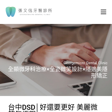
Georgemicro Dental Clinic
全顯微牙科治療×全瓷微笑設計×隱適美隱
形矯正
台中DSD│好還要更好 美麗微