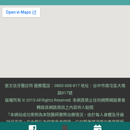
張文信牙醫診所 服務電話：0800-008-817 地址：台中市南屯區大墩
路817號
版權所有 © 2015 All Rights Reserved. ​本網頁禁止任何網際網路業者
轉錄其網路資訊之內容供人點閱
​「本網站成功案例為本院醫師實際治療情況，由於每人身體及牙齒
狀況不同，文內照片為個案參考使用，任何醫療建議需由專業醫師
諮詢診治。」