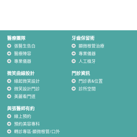
醫療團隊
牙齒保留術
張醫生告白
顯微根管治療
醫療陣容
專業儀器
專業儀器
人工植牙
微笑曲線設計
門診資訊
緣起微笑設計
門診表&位置
微笑設計門診
診所空間
美麗看門道
與張醫師有約
線上預約
預約美容專科
轉診專區-顯微根管/口外