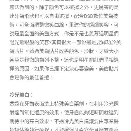
無法做到的。除了顏色可以選擇之外，更厲害的是
連牙齒形狀也可以自由選擇，配合DSD數位美齒技
術，可全面調整微笑曲線，重建你的燦爛笑容，可
說是最全面的美齒方式。你是不是也羨慕過明星們
陽光耀眼般的笑容?其實很大一部份還是要歸功於美
齒貼片。透過美齒貼片改善顏色、形狀、牙縫大小
甚至是輕微的齒列不整，這也是明星網紅們爭相選
擇的原因。如果你已經下定決心要變美，美齒貼片
會是你的最佳首選。
冷光美白
：
透過在牙齒表面塗上特殊美白藥劑，在利用冷光照
射達到氧化還原的效果，使牙齒能夠短時間就達到
期待中的亮白效果。不過冷光美白建議要由專業醫
師評估後執行療程，才能確保牙齒安全且擁有最亮