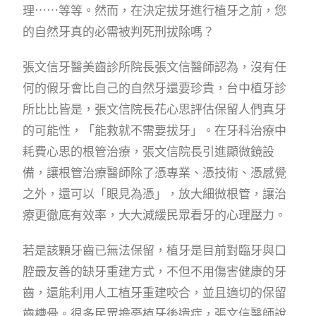
理⋯⋯等等。然而，在決定拔牙進行植牙之前，您
的自然牙真的必需被判死刑拔除嗎？
張文信牙醫美齒診所院長張文信醫師認為，沒有任
何的假牙會比自己的自然牙還要珍貴，台中植牙診
所比比皆是，張文信院長花心思評估保留人們真牙
的可能性，「能救就不需要拔牙」。在牙科治療中
耗費心思的根管治療，張文信院長引進顯微鏡設
備，讓根管治療醫師除了憑專業、憑技術、憑感覺
之外，還可以「眼見為憑」，放大細微根管，讓治
療更徹底有效率，大大減緩民眾看牙的心理壓力。
若是該顆牙齒已無法保留，植牙是目前對臨牙與口
腔最友善的缺牙重建方式，不但不用傷害健康的牙
齒，還能利用人工植牙重建咬合，並且適切的保留
齒槽骨。很多民眾擔憂植牙後遺症，張文信醫師說