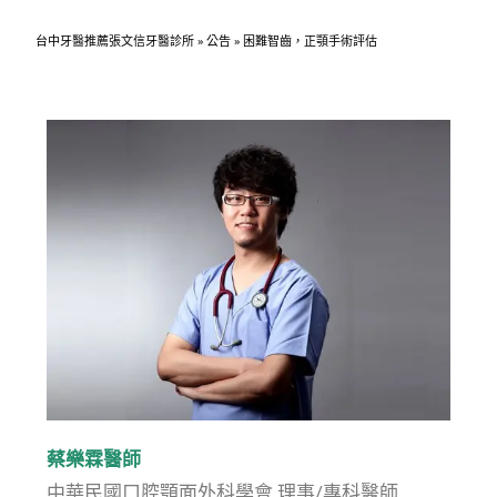
台中牙醫推薦張文信牙醫診所
»
公告
»
困難智齒，正顎手術評估
蔡樂霖醫師
中華民國口腔顎面外科學會 理事/專科醫師