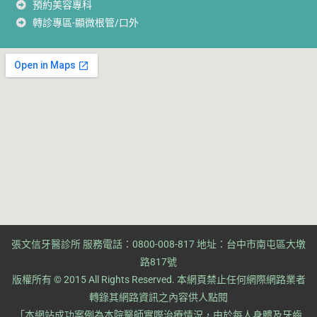
預約美容專科
轉診專區-顯微根管/口外
張文信牙醫診所 服務電話：0800-008-817 地址：台中市南屯區大墩
路817號
版權所有 © 2015 All Rights Reserved. ​本網頁禁止任何網際網路業者
轉錄其網路資訊之內容供人點閱
​「本網站成功案例為本院醫師實際治療情況，由於每人身體及牙齒