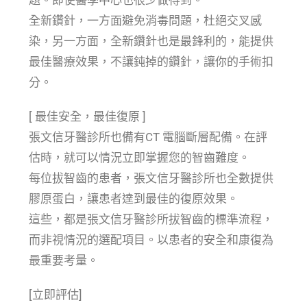
題。即使醫學中心也很少做得到。
全新鑽針，一方面避免消毒問題，杜絕交叉感
染，另一方面，全新鑽針也是最鋒利的，能提供
最佳醫療效果，不讓鈍掉的鑽針，讓你的手術扣
分。
[ 最佳安全，最佳復原 ]
張文信牙醫診所也備有CT 電腦斷層配備。在評
估時，就可以情況立即掌握您的智齒難度。
每位拔智齒的患者，張文信牙醫診所也全數提供
膠原蛋白，讓患者達到最佳的復原效果。
這些，都是張文信牙醫診所拔智齒的標準流程，
而非視情況的選配項目。以患者的安全和康復為
最重要考量。
[立即評估]