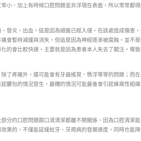
又窄小，加上有時候口腔問題並非浮現在表面，所以常常都得
腫、發炎、出血，這是因為細菌已經入侵，在該處造成傷害，
疼痛會暫時減緩與消失，但這是因為神經逐漸被腐蝕，並不是
惡化的會比較快速，主要就是因為患者本人失去了關注，導致
。除了疼痛外，還可能會有牙齒搖晃、懸浮等等的問題；而在
有起膿包的情況發生，最糟的情況可能最後會引起蜂窩性組織
大部分的口腔問題跟口清清潔都離不開關係，因為口腔清潔能
與效果的，不僅能延緩蛀牙、牙周病的發展速度，同時也能降