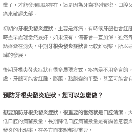
徵了，才能發現問題存在，這是因為牙齒排列緊密、口腔
痛來確認患部。
初期的
牙根尖發炎症狀
，主要是疼痛，有時候牙齦也會紅
時盡早處理當然最好，如果沒有，傷害會一直加深，雖然
題逐漸在消失。中期
牙根尖發炎症狀
會比較難觀察，所以
肆的發展。
後期牙根尖發炎症狀有很多展現方式，疼痛是不用多言的
處，牙齦可能會紅腫、膨脹，黏膜變的平整，甚至可能會
預防牙根尖發炎症狀，您可以怎麼做？
想要預防牙根尖發炎症狀，很重要的當然就是口腔清潔
，
低口腔的病菌數量，長期降低口腔病菌數量是有顯著意義
發炎的出現率，在各方面來說都很重要。