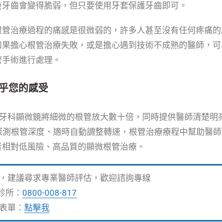
後牙齒會變得脆弱，但只要使用牙套保護牙齒即可。
根管治療過程的痛感是很微弱的，許多人甚至沒有任何疼痛的
如果擔心根管治療失敗，或是擔心遇到技術不成熟的醫師，可
管手術進行處理。
乎您的感受
率牙科顯微鏡將細微的根管放大數十倍，同時提供醫師清楚明
智慧探測根管深度、適時自動調整轉速，根管治療療程中幫助醫
者相對低風險、高品質的顯微根管治療。
，建議尋求專業醫師評估，歡迎諮詢專線
診所：
0800-008-817
表單：
點擊我