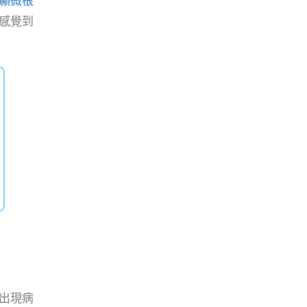
顯微根
感覺到
出現病