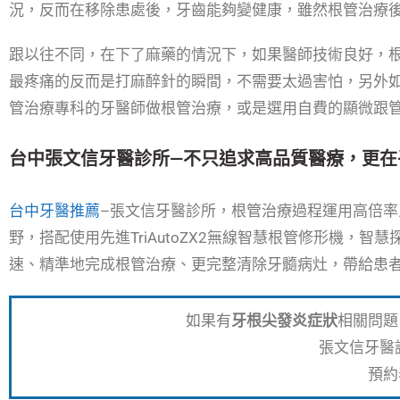
況，反而在移除患處後，牙齒能夠變健康，雖然根管治療
跟以往不同，在下了麻藥的情況下，如果醫師技術良好，
最疼痛的反而是打麻醉針的瞬間，不需要太過害怕，另外
管治療專科的牙醫師做根管治療，或是選用自費的顯微跟
台中張文信牙醫診所—不只追求高品質醫療，更在
台中牙醫推薦
–張文信牙醫診所，根管治療過程運用高倍
野，搭配使用先進TriAutoZX2無線智慧根管修形機，
速、精準地完成根管治療、更完整清除牙髓病灶，帶給患
如果有
牙根尖發炎症狀
相關問題
張文信牙醫
預約