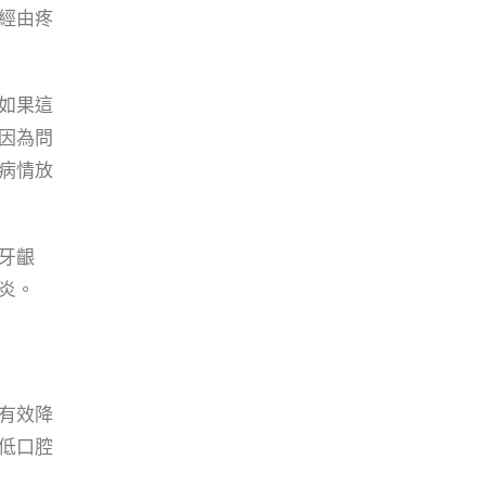
經由疼
如果這
因為問
病情放
牙齦
炎。
有效降
低口腔