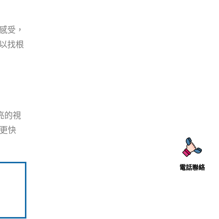
感受，
以找根
亮的視
師更快
電話聯絡