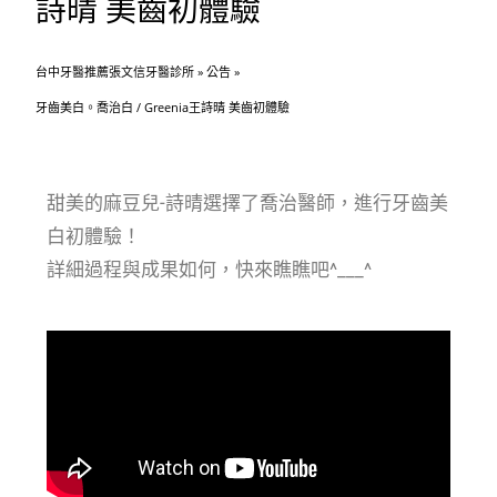
詩晴 美齒初體驗
台中牙醫推薦張文信牙醫診所
»
公告
»
牙齒美白。喬治白 / Greenia王詩晴 美齒初體驗
甜美的麻豆兒-詩晴選擇了喬治醫師，進行牙齒美
白初體驗！
​詳細過程與成果如何，快來瞧瞧吧^___^