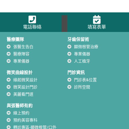
電話聯絡
填寫表單
醫療團隊
牙齒保留術
張醫生告白
顯微根管治療
醫療陣容
專業儀器
專業儀器
人工植牙
微笑曲線設計
門診資訊
緣起微笑設計
門診表&位置
微笑設計門診
診所空間
美麗看門道
與張醫師有約
線上預約
預約美容專科
轉診專區-顯微根管/口外