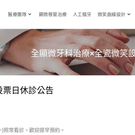
醫療團隊
顯微根管治療
人工植牙
微笑曲線設計
全顯微牙科治療×全瓷微笑
3投票日休診公告
15(一)照常看診，歡迎提早預約。