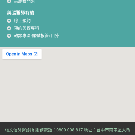
美麗看門道
與張醫師有約
線上預約
預約美容專科
轉診專區-顯微根管/口外
張文信牙醫診所 服務電話：0800-008-817 地址：台中市南屯區大墩