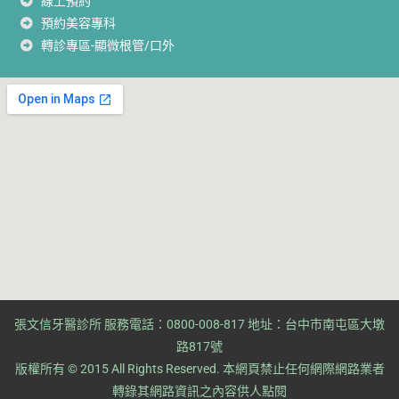
線上預約
預約美容專科
轉診專區-顯微根管/口外
張文信牙醫診所 服務電話：0800-008-817 地址：台中市南屯區大墩
路817號
版權所有 © 2015 All Rights Reserved. ​本網頁禁止任何網際網路業者
轉錄其網路資訊之內容供人點閱