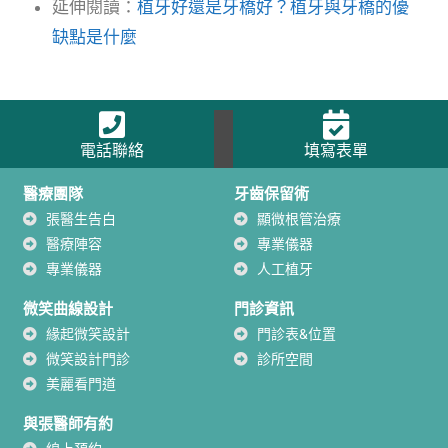
延伸閱讀：
植牙好還是牙橋好？植牙與牙橋的優
缺點是什麼
電話聯絡
填寫表單
醫療團隊
牙齒保留術
張醫生告白
顯微根管治療
醫療陣容
專業儀器
專業儀器
人工植牙
微笑曲線設計
門診資訊
緣起微笑設計
門診表&位置
微笑設計門診
診所空間
美麗看門道
與張醫師有約