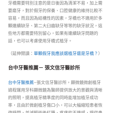
牙橋需要特別注意的是日後因為清潔不易，加上需
要磨牙，對於假牙的保養、口腔健康的維持比較不
容易，而且因為結構性的因素，牙橋也不適用於多
顆連續缺牙、第二大臼齒缺牙等等的缺牙狀況，這
些地方都需要特別留心，如果有連續缺牙問題的
話，也可以考慮使用牙橋式植牙。
（延伸閱讀：
單顆假牙我應該選植牙還是牙橋？
）
台中牙醫推薦－ 張文信牙醫診所
台中牙醫推薦
–張文信牙醫診所，顯微鏡微創植牙
過程運用牙科顯微鏡為醫師提供放大的景觀與清晰
的照明，提高植牙精準度的同時能增加植牙成功
率，且由於微創植牙傷口小，可以大幅縮短患者恢
復時間，並減輕術後紅腫、疼痛的不適感，提供患