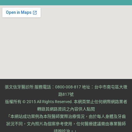
張文信牙醫診所 服務電話：0800-008-817 地址：台中市南屯區大墩
路817號
版權所有 © 2015 All Rights Reserved. ​本網頁禁止任何網際網路業者
轉錄其網路資訊之內容供人點閱
​「本網站成功案例為本院醫師實際治療情況，由於每人身體及牙齒
狀況不同，文內照片為個案參考使用，任何醫療建議需由專業醫師
諮詢診治。」