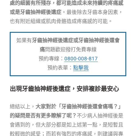
處的細菌有所殘存，都可能造成未來持續的疼痛感
或是牙齒抽神經後遺症
。最後除去牙齒本身因素，
也有附近組織或肌肉骨骼造成疼痛感的可能。
如果有
牙齒抽神經後遺症或牙齒抽神經後還會
痛
問題歡迎撥打免費專線
預約專線：
0800-008-817
預約表單：
點擊我
出現牙齒抽神經後遺症，安排複診最安心
總結以上，
大家對於「牙齒抽神經後還會痛嗎？」
的疑問是否有更多瞭解了呢？
不少病人抽神經後是
會遇到的，但大部分都是如上述第一點，是短暫且
較輕微的感受；而若有強烈的疼痛感，則建議與專