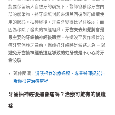
能要保留病人自然牙的前提下，醫師會移除牙齒內
部的感染物，將牙齒填封起來讓其回復到可繼續使
用的狀態。抽神經後，牙齒會變得比以往脆弱；而
因為移除了發炎的神經組織，
牙齒失去知覺將會是
最主要的牙齒抽神經後遺症
。在還沒至製作根管治
療牙套保護牙齒前，保護好牙齒將是當務之急 —
以
避免牙齒抽神經後遺症導致的蛀牙或是不小心將牙
齒咬裂
。
延伸閱讀：
淺談根管治療過程，專業醫師提前告
訴你根管治療療程
牙齒抽神經後還會痛嗎？治療可能有的後遺
症