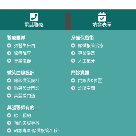
電話聯絡
填寫表單
醫療團隊
牙齒保留術
張醫生告白
顯微根管治療
醫療陣容
專業儀器
專業儀器
人工植牙
微笑曲線設計
門診資訊
緣起微笑設計
門診表&位置
微笑設計門診
診所空間
美麗看門道
與張醫師有約
線上預約
預約美容專科
轉診專區-顯微根管/口外