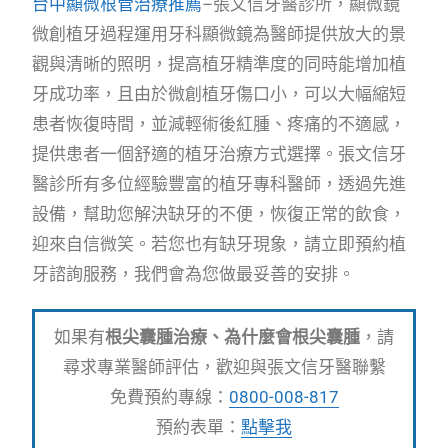
台中顯微根管治療推薦
–張文信牙醫診所，顯微鏡
微創植牙過程運用牙科顯微鏡為醫師提供放大的景
觀與清晰的照明，提高植牙精準度的同時能增加植
牙成功率，且由於微創植牙傷口小，可以大幅縮短
患者恢復時間，並減輕術後紅腫、疼痛的不適感，
提供患者一個舒適的植牙治療方式選擇。張文信牙
醫診所有多位經驗豐富的植牙專科醫師，透過先進
設備，幫助您解決缺牙的不便，恢復正常的飲食，
迎來自信微笑。若您也有缺牙現象，請立即預約植
牙諮詢服務，我們會為您做最妥善的安排。
如果有
根尖囊腫治療、為什麼會根尖囊腫
，請
尋求專業醫師評估，歡迎與張文信牙醫聯繫
免費預約專線：
0800-008-817
預約表單：
點擊我