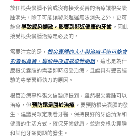
放任根尖囊腫不管或沒有接受妥善的治療讓根尖囊
腫消失，除了可能讓發炎遲遲無法消失之外，更可
能會
導致感染擴散，影響到鄰近健康的牙齒
。因此
接受根尖囊腫治療是必要的。
需要注意的是，
根尖囊腫的大小與治療手術可能會
影響到鼻竇，導致呼吸道感染等問題
，這也是為什
麼根尖囊腫的需要即時接受治療，且讓具有豐富經
驗的專業醫師執刀的原因。
根管治療專科張文信醫師提到，雖然根尖囊腫可以
治療，但
預防還是勝於治療
。要預防根尖囊腫的發
生，建議民眾定期看牙醫，保持良好的牙齒清潔和
健康的生活方式。確保牙齒健康，並避免根尖囊腫
和其他牙齒問題的發生。