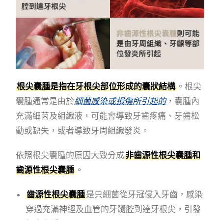
根尖囊腫是指在牙根尖部位形成的囊狀結構
。根尖
囊腫通常是由於
細菌感染或損傷所引起的
，囊腫內
充滿細菌及組織液，可能會導致牙齒疼痛、牙齒松
動或缺失，或者導致牙周組織發炎。
依照根尖囊腫的原因大致分成
非齒源性根尖囊腫和
齒源性根尖囊腫
。
齒源性根尖囊腫
是只細菌從牙冠侵入牙齒，感染
穿過充滿神經及血管的牙髓腔到達牙根尖，引發