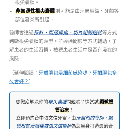
根尖囊腫。
非齒源性根尖囊腫
則可能是由牙周組織、牙齦等
部位發炎所引起。
醫師會透過
探針、斷層掃描、切片組織送檢
等方式
判斷根尖囊腫的類型。並透過問診等方式輔助，了
解患者的生活習慣，檢視患者生活中是否有淺在的
風險。
（延伸閱讀：
牙齦膿包是細菌感染嗎？牙齦膿包多
久會好？
）
想徹底解決你的
根尖囊腫
問題嗎？快試試
顯微根
管治療
！
立即預約台中張文信牙醫，由
牙醫們的導師、顯
微根管治療權威張文信醫師
為您量身打造最適合