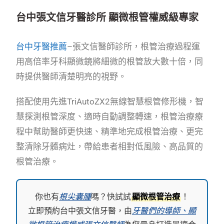
台中張文信牙醫診所 顯微根管權威級專家
台中牙醫推薦
–張文信醫師診所，根管治療過程運
用高倍率牙科顯微鏡將細微的根管放大數十倍，同
時提供醫師清楚明亮的視野。
搭配使用先進TriAutoZX2無線智慧根管修形機，智
慧探測根管深度、適時自動調整轉速，根管治療療
程中幫助醫師更快速、精準地完成根管治療、更完
整清除牙髓病灶，帶給患者相對低風險、高品質的
根管治療。
你也有
根尖囊腫
嗎？快試試
顯微根管治療
！
立即預約台中張文信牙醫，由
牙醫們的導師、顯