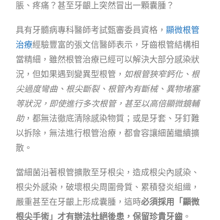
脹、疼痛？甚至牙齦上突然冒出一顆囊腫？
具有牙髓病專科醫師考試甄審委員資格，
顯微根管
治療
經驗豐富的張文信醫師表示，牙齒根管結構相
當精細，雖然根管治療已經可以解決大部分感染狀
況，但如果遇到變異型根管，
如根管狹窄鈣化、根
尖過度彎曲、根尖斷裂、根管內有斷械、異物堵塞
等狀況，即使進行多次根管，甚至以高倍顯微鏡輔
助
，都無法徹底清除感染物質；或是牙套、牙釘難
以拆除，無法進行根管治療，都會容讓細菌繼續擴
散。
當細菌沿著根管擴散至牙根尖，造成根尖內感染、
根尖外感染，破壞根尖周圍骨質、累積發炎組織，
嚴重甚至在牙齦上形成囊腫，這時
必須採用「顯微
根尖手術」才有辦法杜絕後患，保留珍貴牙齒
。