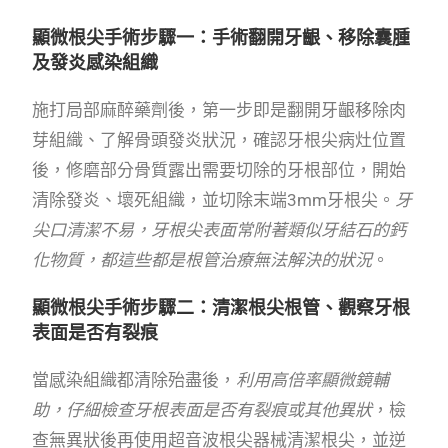
顯微根尖手術步驟一：手術翻開牙齦、移除囊腫
及發炎感染組織
施打局部麻醉藥劑後，第一步即是翻開牙齦移除肉
芽組織、了解骨頭發炎狀況，確認牙根尖病灶位置
後，修磨部分骨質露出需要切除的牙根部位，開始
清除發炎、壞死組織，並切除末端3mm牙根尖。
牙
尖口清潔不易，牙根尖表面常附著類似牙結石的鈣
化物質，都這些都是根管治療無法解決的狀況
。
顯微根尖手術步驟二：清潔根尖根管、觀察牙根
表面是否有裂痕
當感染組織都清除殆盡後，
利用高倍率顯微鏡輔
助，仔細檢查牙根表面是否有裂痕或其他異狀
，檢
查無異狀後再使用超音波根尖器械清潔根尖，並逆