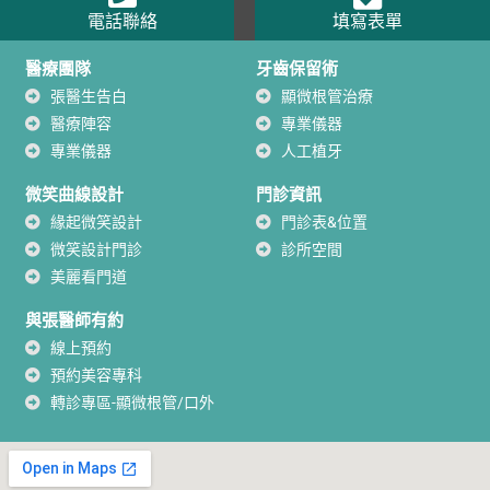
電話聯絡
填寫表單
醫療團隊
牙齒保留術
張醫生告白
顯微根管治療
醫療陣容
專業儀器
專業儀器
人工植牙
微笑曲線設計
門診資訊
緣起微笑設計
門診表&位置
微笑設計門診
診所空間
美麗看門道
與張醫師有約
線上預約
預約美容專科
轉診專區-顯微根管/口外