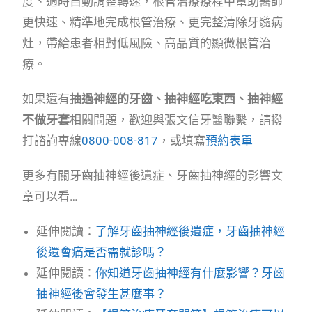
度、適時自動調整轉速，根管治療療程中幫助醫師
更快速、精準地完成根管治療、更完整清除牙髓病
灶，帶給患者相對低風險、高品質的顯微根管治
療。
如果還有
抽過神經的牙齒、抽神經吃東西、抽神經
不做牙套
相關問題，歡迎與張文信牙醫聯繫，請撥
打諮詢專線
0800-008-817
，或填寫
預約表單
更多有關牙齒抽神經後遺症、牙齒抽神經的影響文
章可以看…
延伸閱讀：
了解牙齒抽神經後遺症，牙齒抽神經
後還會痛是否需就診嗎？
延伸閱讀：
你知道牙齒抽神經有什麼影響？牙齒
抽神經後會發生甚麼事？