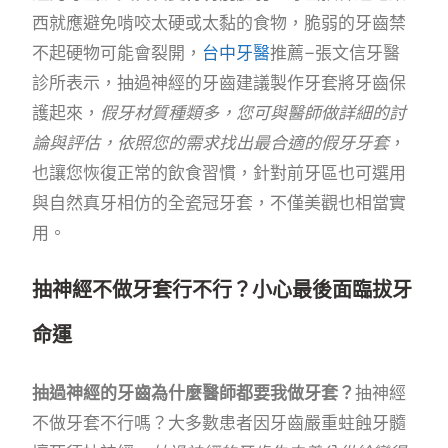
西就應避免啃咬太硬或太黏的食物，脆弱的牙齒禁
不起硬物可能會裂開，
台中牙醫
推薦–張文信牙醫
診所表示，抽過神經的牙齒建議製作牙套將牙齒保
護起來，
假牙材質種類多，您可與醫師做詳細的討
論與評估，依照您的需求找出最合適的假牙牙套
，
也讓您恢復正常的飲食習慣，針對前牙區也可選用
與自然真牙相仿的全瓷冠牙套，不僅美觀也相當實
用。
抽神經不做牙套行不行？小心最後面臨拔牙
命運
抽過神經的牙齒為什麼醫師都要我做牙套？
抽神經
不做牙套不行嗎？大多數患者因牙齒嚴重蛀蝕牙髓