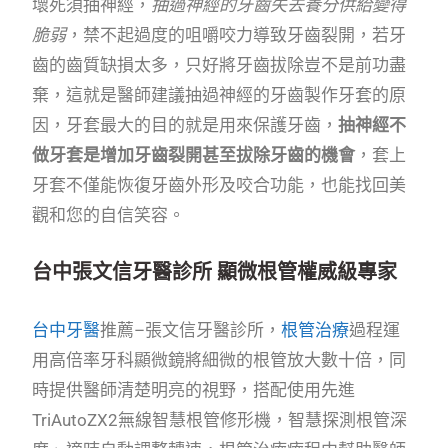
壞死須抽神經，
抽過神經的牙齒失去養分供給變得
脆弱
，禁不起過度的咀嚼咬力導致牙齒裂開，若牙
齒的齒質缺損太多，只好將牙齒拔除豈不是前功盡
棄，這就是醫師建議抽過神經的牙齒製作牙套的原
因，牙套最大的目的就是用來保護牙齒，
抽神經不
做牙套是增加牙齒裂開甚至拔除牙齒的機會
，套上
牙套不僅能恢復牙齒外形及咬合功能，也能找回美
觀和您的自信笑容。
台中張文信牙醫診所 顯微根管權威級專家
台中牙醫
推薦–張文信牙醫診所，
根管治療
過程運
用高倍率牙科顯微鏡將細微的根管放大數十倍，同
時提供醫師清楚明亮的視野，搭配使用先進
TriAutoZX2無線智慧根管修形機，智慧探測根管深