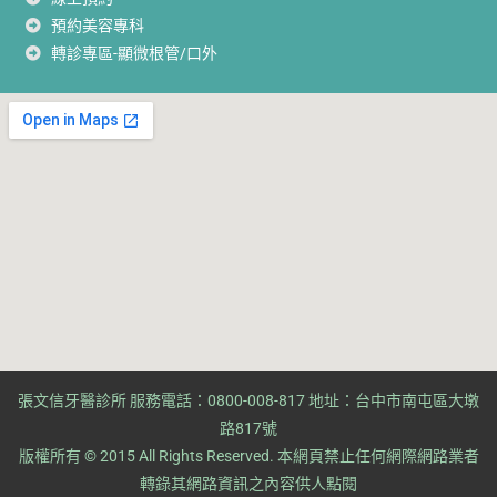
預約美容專科
轉診專區-顯微根管/口外
張文信牙醫診所 服務電話：0800-008-817 地址：台中市南屯區大墩
路817號
版權所有 © 2015 All Rights Reserved. ​本網頁禁止任何網際網路業者
轉錄其網路資訊之內容供人點閱