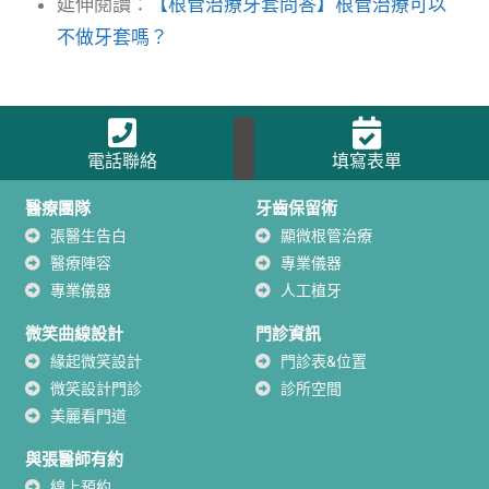
延伸閱讀：
【根管治療牙套問答】根管治療可以
不做牙套嗎？
電話聯絡
填寫表單
醫療團隊
牙齒保留術
張醫生告白
顯微根管治療
醫療陣容
專業儀器
專業儀器
人工植牙
微笑曲線設計
門診資訊
緣起微笑設計
門診表&位置
微笑設計門診
診所空間
美麗看門道
與張醫師有約
線上預約