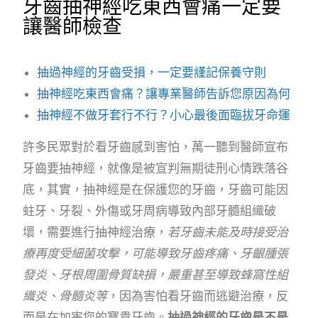
牙齒抽神經吃東西會痛一定要
讓醫師檢查
抽過神經的牙齒受損，一定要謹記保養守則
抽神經吃東西會痛？讓專業醫師告訴您原因為何
抽神經不做牙套行不行？小心最後面臨拔牙命運
許多民眾對於看牙齒感到害怕，萬一聽到醫師宣布
牙齒要抽神經，就像是被宣判無期徒刑心情跌落谷
底，其實，抽神經是在保護您的牙齒，牙齒可能因
蛀牙、牙裂、外傷或牙周病導致內部牙髓組織破
壞，需要進行抽神經治療，
若牙齒未能及時接受治
療再度受細菌攻擊，可能導致牙齒疼痛、牙齦腫張
發炎、牙根周圍骨質缺損，嚴重甚至導致蜂窩性組
織炎、骨髓炎等
，因為害怕看牙齒而逃避治療，反
而是在加害您的寶貴牙齒。
抽過神經的牙齒是不是